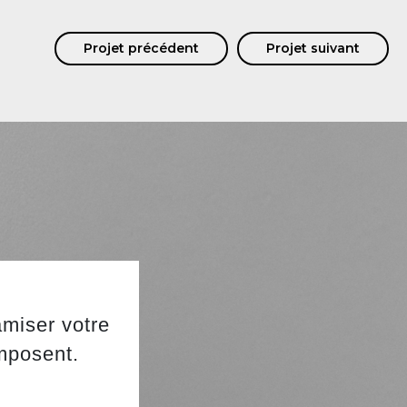
Projet précédent
Projet suivant
amiser votre
omposent.